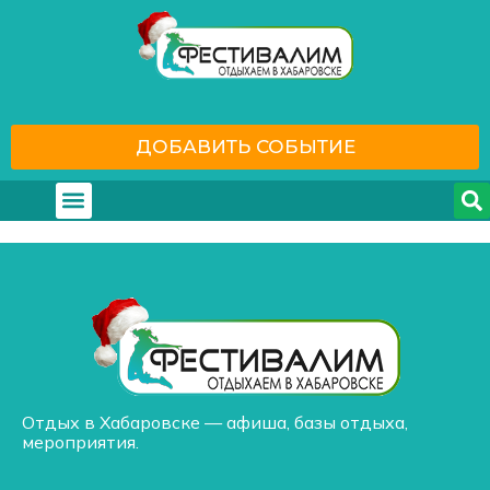
ДОБАВИТЬ СОБЫТИЕ
Где отдохнуть
С кем отдохнуть
Отдых в Хабаровске — афиша, базы отдыха,
мероприятия.