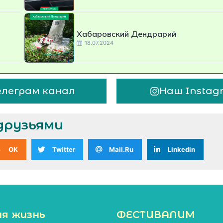
Хабаровский Дендрарий
18.07.2024
елеграм канал
Наш Instag
друзьями
OK
Twitter
Mail.Ru
Linkedin
ая жизнь
ФЕСТИВАЛИМ