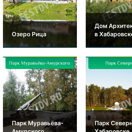
Дом Архите
Озеро Рица
в Хабаровск
Парк Муравьёва-
Парк Север
Амурского
Хабаровске