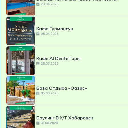
23.04.2025
Кафе Гурмансун
05.04.2025
Кафе Al Dente Горы
26.03.2025
База Отдыха «Оазис»
05.03.2025
Боулинг В К/т Хабаровск
31.08.2024