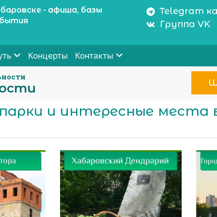
баровске - афиша, базы
Telegram к
обытия
Группа VK
Концерты
уть
Контакты
ьности
W
ности
парки и интересные места 