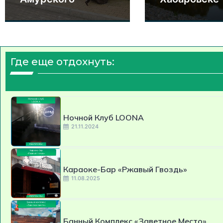
Где еще отдохнуть:
Ночной Клуб LOONA
21.11.2024
Караоке-Бар «Ржавый Гвоздь»
11.08.2025
Банный Комплекс «Заветное Место»