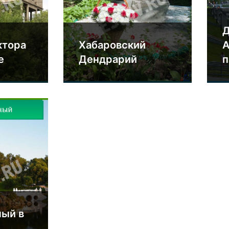
Д
ктора
Хабаровский
А
е
Дендрарий
п
ный в