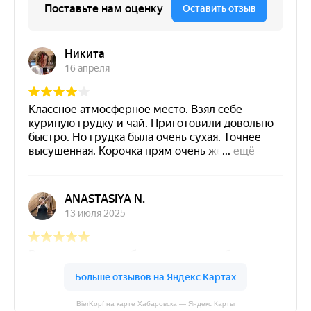
BierKopf на карте Хабаровска — Яндекс Карты