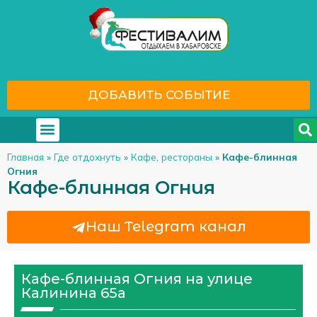
ДОБАВИТЬ СОБЫТИЕ
Где отдохнуть
С кем отдохнуть
Главная
»
Где отдохнуть
»
Кафе, рестораны
»
Кафе-блинная
Огния
Кафе-блинная Огния
Наш Telegram канал
Кафе-блинная Огния на улице
Калинина 65а