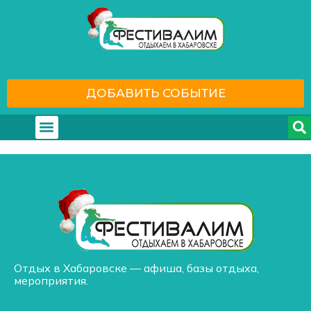
ДОБАВИТЬ СОБЫТИЕ
Где отдохнуть
С кем отдохнуть
Отдых в Хабаровске — афиша, базы отдыха,
мероприятия.