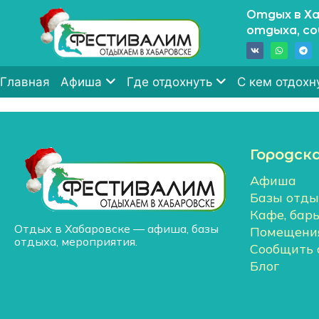
Отдых в Ха
отдыха, с
Главная
Афиша
Где отдохнуть
С кем отдохн
Городск
Афиша
Базы отды
Кафе, бар
Отдых в Хабаровске — афиша, базы
Помещения
отдыха, мероприятия.
Сообщить 
Блог