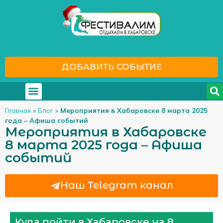
ДОБАВИТЬ СОБЫТИЕ
Где отдохнуть
С кем отдохнуть
Главная
»
Блог
»
Мероприятия в Хабаровске 8 марта 2025
года – Афиша событий
Мероприятия в Хабаровске
8 марта 2025 года – Афиша
событий
Наш Telegram канал
Куда пойти в Хабаровске на 8