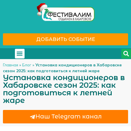
ДОБАВИТЬ СОБЫТИЕ
Где отдохнуть
С кем отдохнуть
Главная
»
Блог
»
Установка кондиционеров в Хабаровске
сезон 2025: как подготовиться к летней жаре
Установка кондиционеров в
Хабаровске сезон 2025: как
подготовиться к летней
жаре
Наш Telegram канал