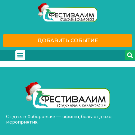
ДОБАВИТЬ СОБЫТИЕ
Где отдохнуть
С кем отдохнуть
Отдых в Хабаровске — афиша, базы отдыха,
мероприятия.