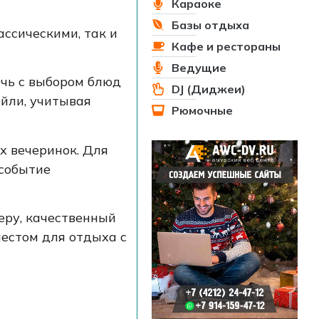
Караоке
Базы отдыха
ссическими, так и
Кафе и рестораны
Ведущие
чь с выбором блюд
DJ (Диджеи)
ейли, учитывая
Рюмочные
х вечеринок. Для
 событие
еру, качественный
местом для отдыха с