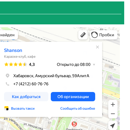
n
-клуб в Хабаровске
 Хабаровске