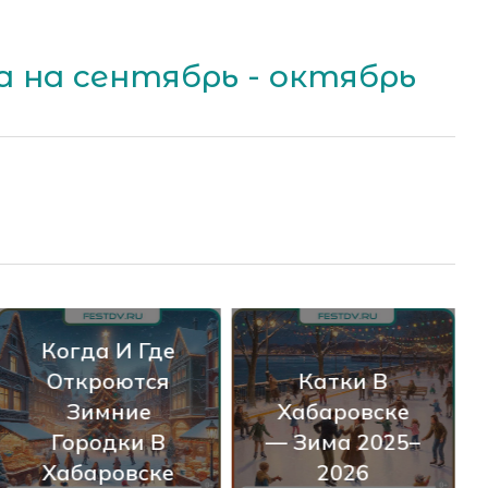
 на сентябрь - октябрь
Где Отметить
Катки В
Новый Год
Хабаровске
2026 В
— Зима 2025–
Хабаровске
2026
0+