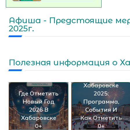
Афиша - Предстоящие мер
2025г.
День
Ключевые
Полезная информация о Х
Народного
Спортивные
Единства В
События В
Хабаровске
Хабаровске В
2025:
Сентябре
Программа,
2025:
События И
Волейбол И
Как Отметить
Забег «Кросс
0+
Наций» 0+