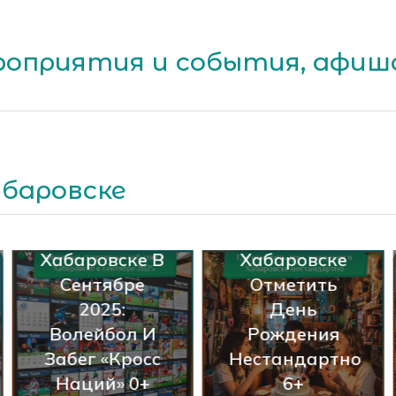
оприятия и события, афиша
абаровске
Где В
Хабаровске
Отметить
Когда И Где
День
Откроются
Рождения
Зимние
Нестандартно
Городки В
6+
Хабаровске