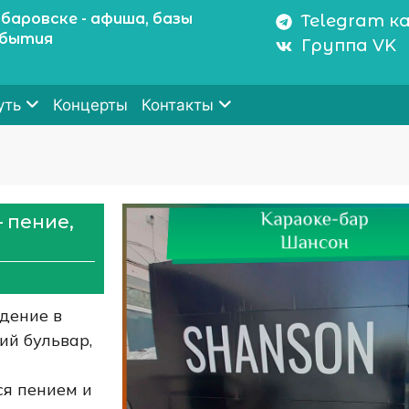
баровске - афиша, базы
Telegram к
обытия
Группа VK
Концерты
уть
Контакты
 пение,
дение в
ий бульвар,
ся пением и