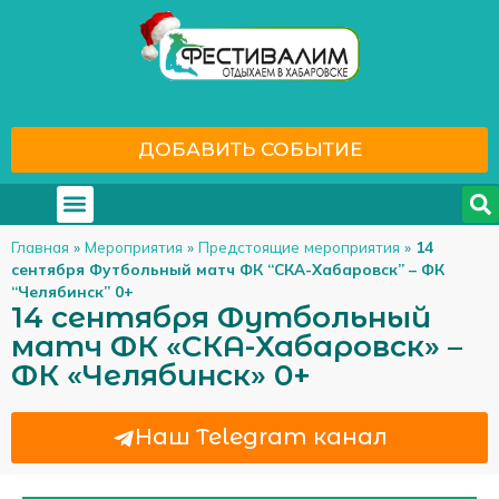
ДОБАВИТЬ СОБЫТИЕ
Где отдохнуть
С кем отдохнуть
Главная
»
Мероприятия
»
Предстоящие мероприятия
»
14
сентября Футбольный матч ФК “СКА-Хабаровск” – ФК
“Челябинск” 0+
14 сентября Футбольный
матч ФК «СКА-Хабаровск» –
ФК «Челябинск» 0+
Наш Telegram канал