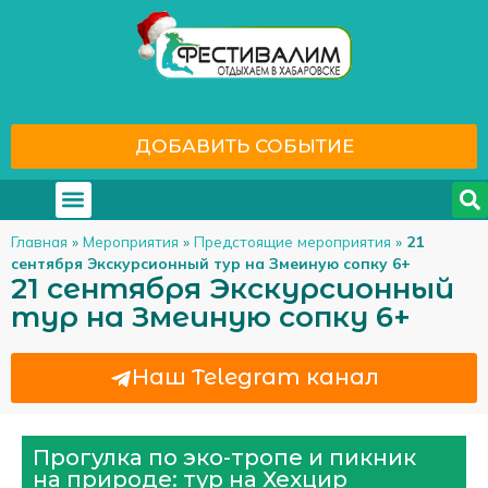
ДОБАВИТЬ СОБЫТИЕ
Где отдохнуть
С кем отдохнуть
Главная
»
Мероприятия
»
Предстоящие мероприятия
»
21
сентября Экскурсионный тур на Змеиную сопку 6+
21 сентября Экскурсионный
тур на Змеиную сопку 6+
Наш Telegram канал
Прогулка по эко-тропе и пикник
на природе: тур на Хехцир