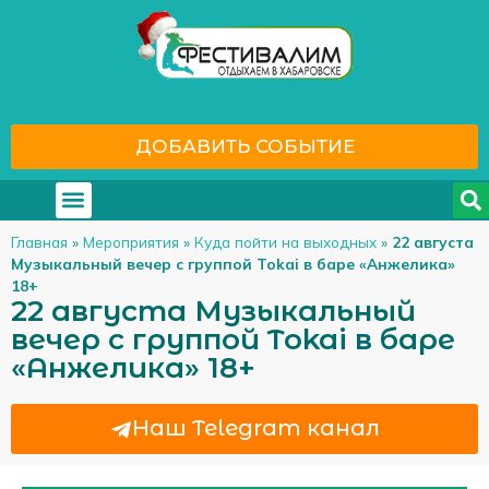
ДОБАВИТЬ СОБЫТИЕ
Где отдохнуть
С кем отдохнуть
Главная
»
Мероприятия
»
Куда пойти на выходных
»
22 августа
Музыкальный вечер с группой Tokai в баре «Анжелика»
18+
22 августа Музыкальный
вечер с группой Tokai в баре
«Анжелика» 18+
Наш Telegram канал