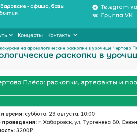
баровске - афиша, базы
Telegram к
обытия
Группа VK
Концерты
уть
Контакты
Экскурсия на археологические раскопки в урочище Чертово П
еологические раскопки в урочи
ертово Плёсо: раскопки, артефакты и пр
и время:
суббота, 23 августа, 10:00
 проведения:
г. Хабаровск, ул. Тургенева 80, Сэвэ
ость:
3200₽