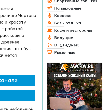
Спортивные события
На выходные
чнется
урочище Чертово
Караоке
ию и красоту
Базы отдыха
 с работой
Кафе и рестораны
 рассказы о
Ведущие
а древнее
DJ (Диджеи)
ения: автобус
Рюмочные
начнется
канале
роить небольшой