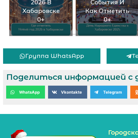
2026 В
События И
Хабаровске
Как Отметить
0+
0+
Группа WhatsApp
Т
Поделиться информацией с 
WhatsApp
Vkontakte
Telegram
Городск