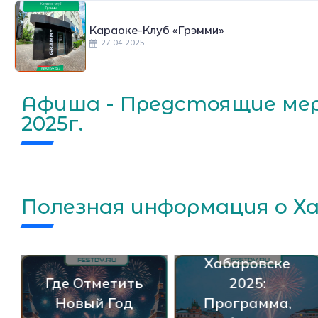
Караоке-Клуб «Грэмми»
27.04.2025
Афиша - Предстоящие мер
2025г.
День
Полезная информация о Х
Народного
Единства В
Хабаровске
Где Отметить
2025:
Новый Год
Программа,