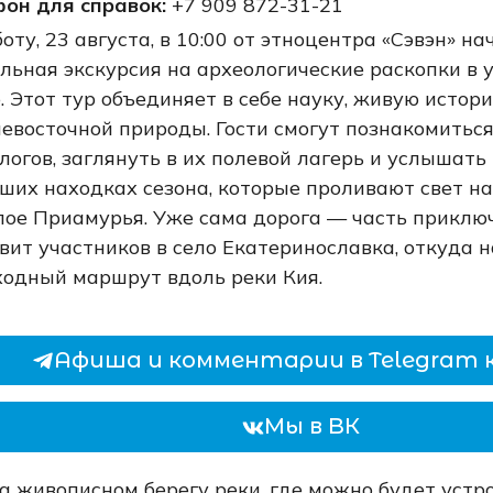
он для справок:
+7 909 872-31-21
боту, 23 августа, в 10:00 от этноцентра «Сэвэн» на
льная экскурсия на археологические раскопки в 
. Этот тур объединяет в себе науку, живую истор
евосточной природы. Гости смогут познакомиться
логов, заглянуть в их полевой лагерь и услышать
ших находках сезона, которые проливают свет н
ое Приамурья. Уже сама дорога — часть приключ
вит участников в село Екатеринославка, откуда 
одный маршрут вдоль реки Кия.
Афиша и комментарии в Telegram 
Мы в ВК
на живописном берегу реки, где можно будет уст