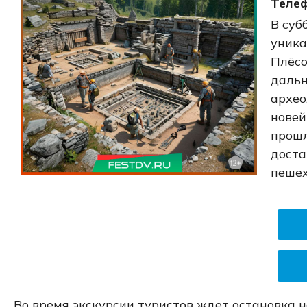
Телеф
В суб
уника
Плёсо
дальн
архео
новей
прошл
доста
пешех
Во время экскурсии туристов ждет остановка 