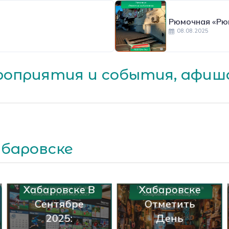
Рюмочная «Рю
08.08.2025
оприятия и события, афиша
Ключевые
абаровске
Спортивные
События В
Где В
Хабаровске В
Хабаровске
Сентябре
Отметить
2025:
День