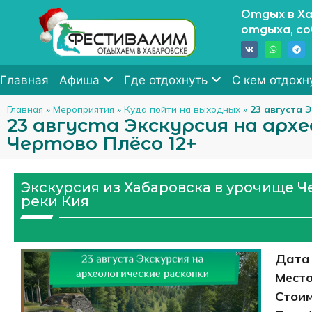
Отдых в Ха
отдыха, с
Главная
Афиша
Где отдохнуть
С кем отдохн
Главная
»
Мероприятия
»
Куда пойти на выходных
»
23 августа 
23 августа Экскурсия на арх
Чертово Плёсо 12+
Экскурсия из Хабаровска в урочище Ч
реки Кия
Дата 
Место
Стоим