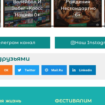
Волейбол И
Рождения
Забег «Кросс
Нестандартно
Наций» 0+
6+
елеграм канал
Наш Instag
друзьями
OK
Twitter
Mail.Ru
Linkedin
ая жизнь
ФЕСТИВАЛИМ