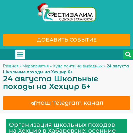
ДОБАВИТЬ СОБЫТИЕ
Где отдохнуть
С кем отдохнуть
Главная
»
Мероприятия
»
Куда пойти на выходных
»
24 августа
Школьные походы на Хехцир 6+
24 августа Школьные
походы на Хехцир 6+
Наш Telegram канал
Организация школьных походов
на Хехцир в Хабаровске: осенние