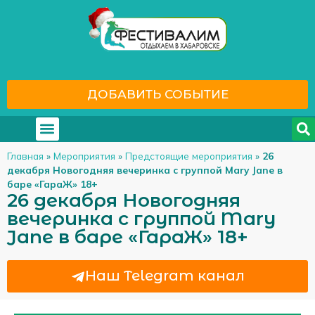
ДОБАВИТЬ СОБЫТИЕ
Где отдохнуть
С кем отдохнуть
Главная
»
Мероприятия
»
Предстоящие мероприятия
»
26
декабря Новогодняя вечеринка с группой Mary Jane в
баре «ГараЖ» 18+
26 декабря Новогодняя
вечеринка с группой Mary
Jane в баре «ГараЖ» 18+
Наш Telegram канал