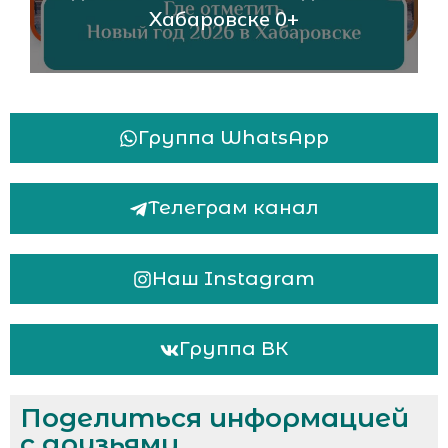
баровске 0+
События И Как
Группа WhatsApp
Телеграм канал
Наш Instagram
Группа ВК
Поделиться информацией
с друзьями