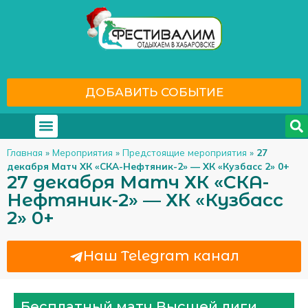
ДОБАВИТЬ СОБЫТИЕ
Где отдохнуть
С кем отдохнуть
Главная
»
Мероприятия
»
Предстоящие мероприятия
»
27
декабря Матч ХК «СКА-Нефтяник-2» — ХК «Кузбасс 2» 0+
27 декабря Матч ХК «СКА-
Нефтяник-2» — ХК «Кузбасс
2» 0+
Наш Telegram канал
Бесплатный матч Высшей лиги