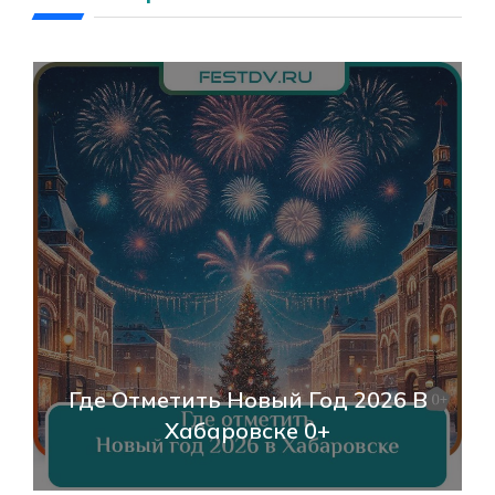
День Народ
етить Новый Год 2026 В
Хабаровске 
Хабаровске 0+
События И 