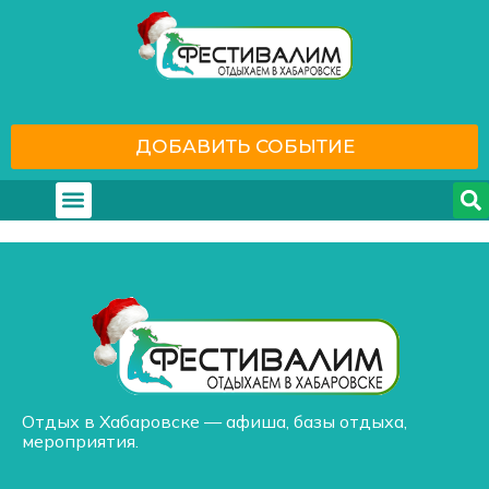
ДОБАВИТЬ СОБЫТИЕ
Где отдохнуть
С кем отдохнуть
Отдых в Хабаровске — афиша, базы отдыха,
мероприятия.