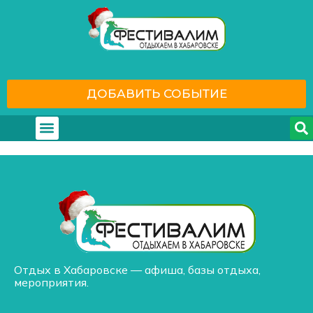
ДОБАВИТЬ СОБЫТИЕ
Где отдохнуть
С кем отдохнуть
Отдых в Хабаровске — афиша, базы отдыха,
мероприятия.