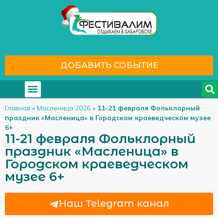
ДОБАВИТЬ СОБЫТИЕ
Где отдохнуть
С кем отдохнуть
Главная
»
Масленица 2026
»
11-21 февраля Фольклорный
праздник «Масленица» в Городском краеведческом музее
6+
11-21 февраля Фольклорный
праздник «Масленица» в
Городском краеведческом
музее 6+
Наш Telegram канал