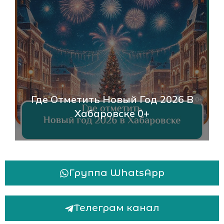
День Народного Ед
овый Год 2026 В
Хабаровске 2025: П
вске 0+
События И Как Отм
Группа WhatsApp
Телеграм канал