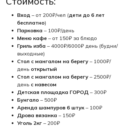
Стоимость:
Вход
– от 200₽/чел (
дети до 6 лет
бесплатно
)
Парковка
– 100₽/день
Меню кафе
– от 150₽ за блюдо
Гриль изба
– 4000₽/6000₽ день (будни/
выходные)
Стол с мангалом на берегу
– 1000₽/
день
открытый
Стол с мангалом на берегу
– 2500₽/
день
с навесом
Детская площадка ГОРОД
– 300₽
Бунгало
– 500₽
Аренда шампуров 6 штук
– 100₽
Дрова вязанка
– 150₽
Уголь 2кг
– 200₽