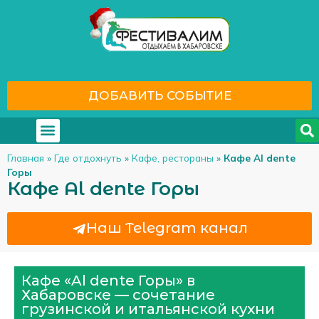
ДОБАВИТЬ СОБЫТИЕ
Где отдохнуть
С кем отдохнуть
Главная
»
Где отдохнуть
»
Кафе, рестораны
»
Кафе Al dente
Горы
Кафе Al dente Горы
Наш Telegram канал
Кафе «Al dente Горы» в
Хабаровске — сочетание
грузинской и итальянской кухни