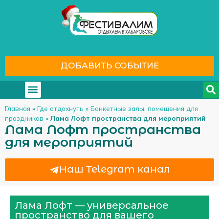
ДОБАВИТЬ СОБЫТИЕ
Где отдохнуть
С кем отдохнуть
Главная
»
Где отдохнуть
»
Банкетные залы, помещения для
праздников
»
Лама Лофт пространства для мероприятий
Лама Лофт пространства
для мероприятий
Наш Telegram канал
Лама Лофт — универсальное
пространство для вашего