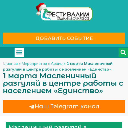
ДОБАВИТЬ СОБЫТИЕ
Где отдохнуть
С кем отдохнуть
Главная
»
Мероприятия
»
Архив
»
1 марта Масленичный
разгуляй в центре работы с населением «Единство»
1 марта Масленичный
разгуляй в центре работы с
населением «Единство»
Наш Telegram канал
Масленичный разгуляй в