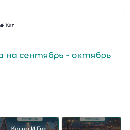
ый Кит
 на сентябрь - октябрь
Когда И Где