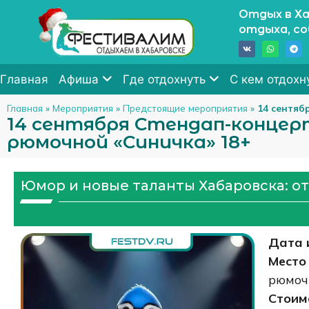
Отдых в Ха
отдыха, с
Главная
Афиша
Где отдохнуть
С кем отдохн
Главная
»
Мероприятия
»
Предстоящие мероприятия
»
14 сентяб
14 сентября Стендап-конце
рюмочной «Синичка» 18+
Юмор и новые таланты Хабаровска: о
Дата 
Место
рюмоч
Стоим