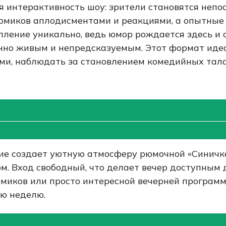
я интерактивность шоу: зрители становятся неп
омиков аплодисментами и реакциями, а опытные
ление уникально, ведь юмор рождается здесь и с
енно живым и непредсказуемым. Этот формат иде
ами, наблюдать за становлением комедийных тала
ие создает уютную атмосферу рюмочной «Синичка»
 Вход свободный, что делает вечер доступным д
омиков или просто интересной вечерней програм
сю неделю.