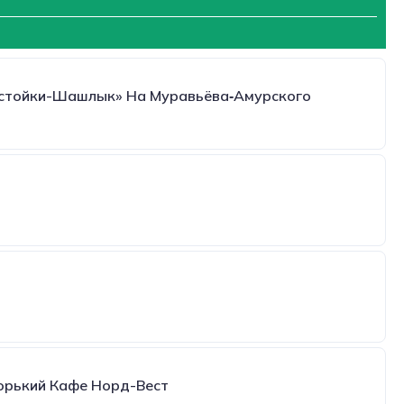
стойки-Шашлык» На Муравьёва‑Амурского
Горький Кафе Норд-Вест