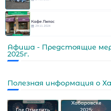
Кафе Лилас
29.11.2024
Афиша - Предстоящие мер
2025г.
День
Полезная информация о Х
Народного
Единства В
Хабаровске
Где Отметить
2025: