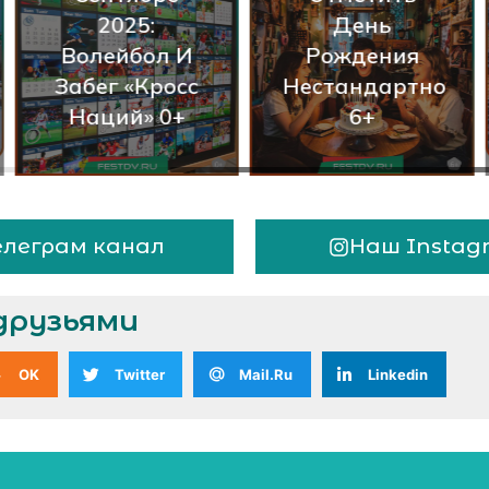
2025:
День
Волейбол И
Рождения
Забег «Кросс
Нестандартно
Наций» 0+
6+
елеграм канал
Наш Instag
друзьями
OK
Twitter
Mail.Ru
Linkedin