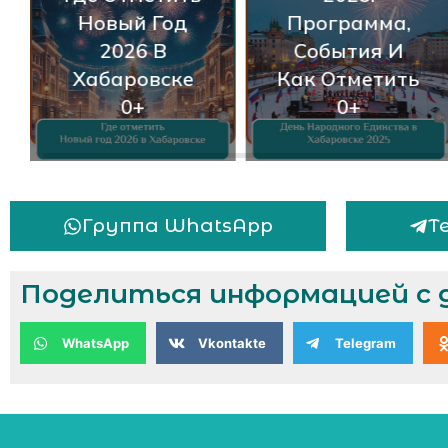
Новый Год
Программа,
2026 В
События И
Хабаровске
Как Отметить
0+
0+
Группа WhatsApp
Т
Поделиться информацией с 
WhatsApp
Vkontakte
Telegram