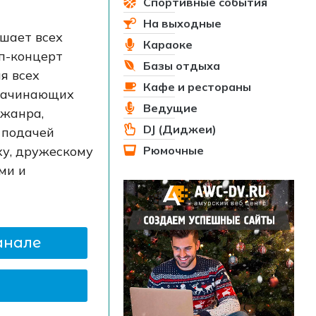
Спортивные события
На выходные
ашает всех
Караоке
п-концерт
Базы отдыха
я всех
Кафе и рестораны
 начинающих
Ведущие
 жанра,
DJ (Диджеи)
 подачей
Рюмочные
ху, дружескому
ми и
анале