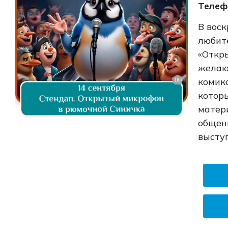
Телеф
В воск
любит
«Откр
желаю
комик
котор
матер
общен
высту