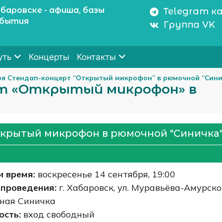
баровске - афиша, базы
Telegram к
обытия
Группа VK
Концерты
уть
Контакты
ря Стендап-концерт “Открытый микрофон” в рюмочной “Сини
рт «Открытый микрофон» в
ткрытый микрофон в рюмочной "Синичка
и время:
воскресенье 14 сентября, 19:00
 проведения:
г. Хабаровск, ул. Муравьёва-Амурско
ная Синичка
ость:
вход свободный