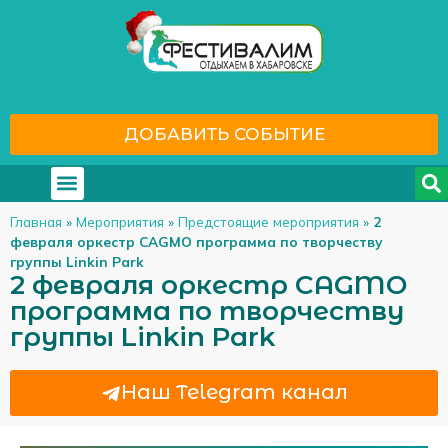
ДОБАВИТЬ СОБЫТИЕ
Где отдохнуть
С кем отдохнуть
Главная
»
Мероприятия
»
Предстоящие мероприятия
»
2
февраля оркестр CAGMO программа по творчеству
группы Linkin Park
2 февраля оркестр CAGMO
программа по творчеству
группы Linkin Park
Наш Telegram канал