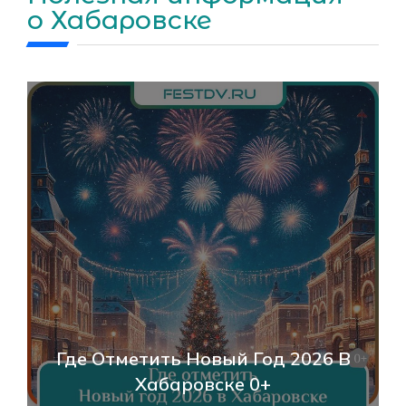
о Хабаровске
Ден
Где Отметить Новый Год 2026 В
Хаба
Хабаровске 0+
Соб