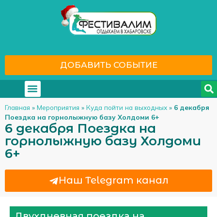
ДОБАВИТЬ СОБЫТИЕ
Где отдохнуть
С кем отдохнуть
Главная
»
Мероприятия
»
Куда пойти на выходных
»
6 декабря
Поездка на горнолыжную базу Холдоми 6+
6 декабря Поездка на
горнолыжную базу Холдоми
6+
Наш Telegram канал
Двухдневная поездка на