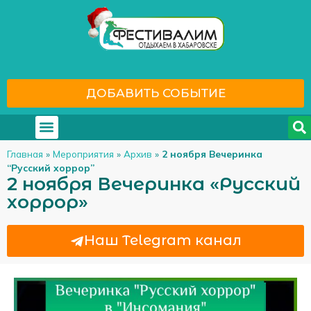
ДОБАВИТЬ СОБЫТИЕ
Где отдохнуть
С кем отдохнуть
Главная
»
Мероприятия
»
Архив
»
2 ноября Вечеринка
“Русский хоррор”
2 ноября Вечеринка «Русский
хоррор»
Наш Telegram канал