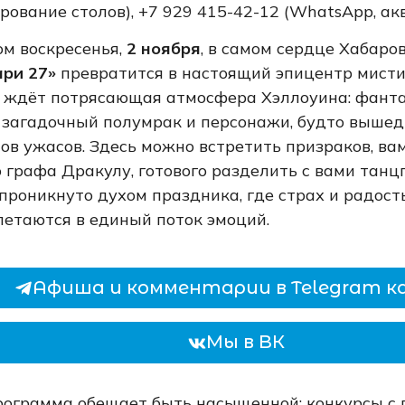
рование столов), +7 929 415-42-12 (WhatsApp, ак
ом воскресенья,
2 ноября
, в самом сердце Хабаро
ари 27»
превратится в настоящий эпицентр мистик
й ждёт потрясающая атмосфера Хэллоуина: фант
, загадочный полумрак и персонажи, будто выше
ов ужасов. Здесь можно встретить призраков, ва
 графа Дракулу, готового разделить с вами танцп
проникнуто духом праздника, где страх и радост
летаются в единый поток эмоций.
Афиша и комментарии в Telegram к
Мы в ВК
ограмма обещает быть насыщенной: конкурсы с 