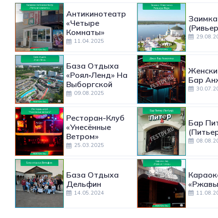
Антикинотеатр
Заимка
«Четыре
(Ривьер
Комнаты»
29.08.2
11.04.2025
База Отдыха
Женски
«Роял‑Ленд» На
Бар Ан
Выборгской
30.07.2
09.08.2025
Ресторан-Клуб
Бар Пи
«Унесённые
(Питьер
Ветром»
08.08.2
25.03.2025
База Отдыха
Караок
Дельфин
«Ржавы
14.05.2024
11.08.2