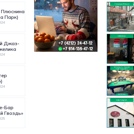
 Плюснина
а Парк)
024
й Джаз-
желика
024
тер
)
024
е-Бар
й Гвоздь»
025