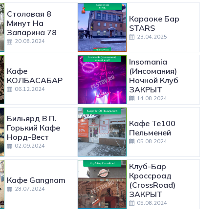
Столовая 8
Караоке Бар
Минут На
STARS
Запарина 78
23.04.2025
20.08.2024
Insomania
Кафе
(Инсомания)
КОЛБАСАБАР
Ночной Клуб
ЗАКРЫТ
06.12.2024
14.08.2024
Бильярд В П.
Кафе Те100
Горький Кафе
Пельменей
Норд-Вест
05.08.2024
02.09.2024
Клуб-Бар
Кроссроад
Кафе Gangnam
(CrossRoad)
28.07.2024
ЗАКРЫТ
05.08.2024