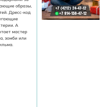
шающие образы,
ей. Дресс-код
пугающие
терии. А
отает мастер
а, зомби или
ильма.