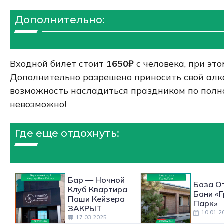
Дополнительно:
Входной билет стоит
1650₽
с человека, при эт
Дополнительно разрешено приносить свой алког
возможность насладиться праздником по полно
невозможно!
Где еще отдохнуть:
Бар — Ночной
База О
Клуб Квартира
Бани «
Паши Кейзера
Парк»
ЗАКРЫТ
10.01.2
17.03.2025