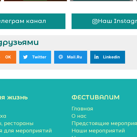
елеграм канал
Наш Instag
друзьями
OK
Twitter
Mail.Ru
Linkedin
ая жизнь
ФЕСТИВАЛИМ
Главная
ха
О нас
ы, рестораны
Предстоящие мероприя
 для мероприятий
Наши мероприятий