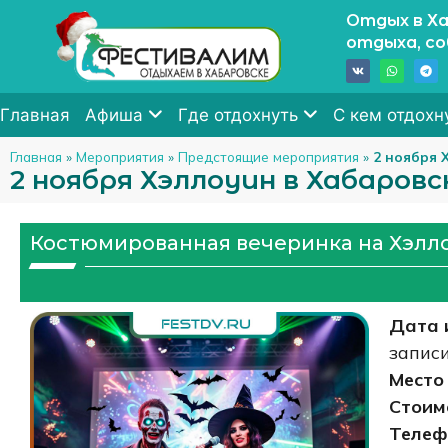
Отдых в Ха
отдыха, с
Главная
Афиша
Где отдохнуть
С кем отдохн
Главная
»
Мероприятия
»
Предстоящие мероприятия
»
2 ноября 
2 ноября Хэллоуин в Хабаровск
Костюмированная вечеринка на Хэлло
Дата 
записи
Место
Стоим
Телеф