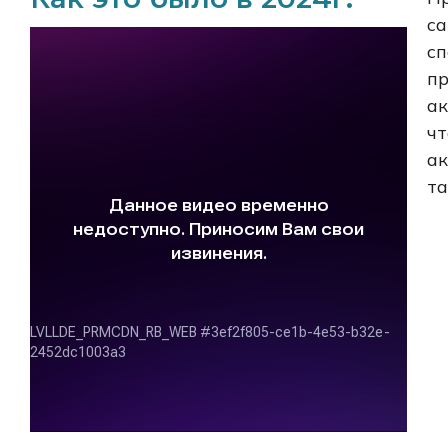
са
сп
пр
ак
чт
ак
та