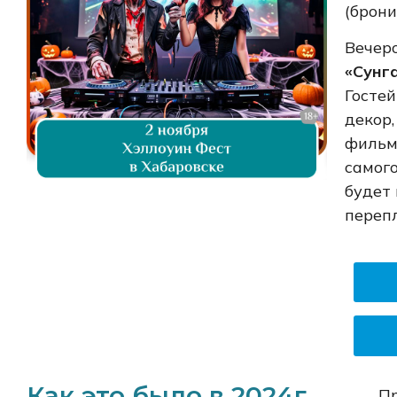
(брони
Вечер
«Сунг
Госте
декор
фильм
самого
будет 
переп
Как это было в 2024г.
Пр