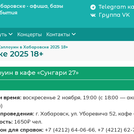
баровске - афиша, базы
Telegram к
обытия
Группа VK
Концерты
уть
Контакты
Хэллоуин в Хабаровске 2025 18+
е 2025 18+
уин в кафе «Сунгари 27»
и время:
воскресенье 2 ноября, 19:00 (с 18:00 — а
)
 проведения:
г. Хабаровск, ул. Уборевича 52, кафе
ость:
1650₽ чел.
он для справок:
+7 (4212) 64-06-66, +7 (4212) 62-