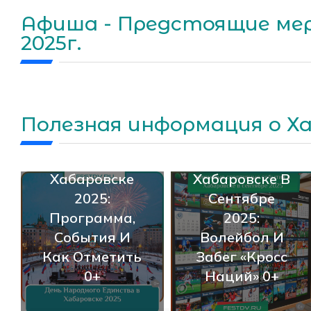
Афиша - Предстоящие мер
2025г.
День
Ключевые
Полезная информация о Х
Народного
Спортивные
Единства В
События В
Хабаровске
Хабаровске В
2025:
Сентябре
Программа,
2025:
События И
Волейбол И
Как Отметить
Забег «Кросс
0+
Наций» 0+