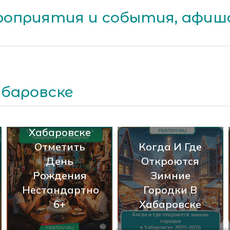
оприятия и события, афиша
абаровске
Где В
Хабаровске
Отметить
Когда И Где
День
Откроются
Рождения
Зимние
Нестандартно
Городки В
6+
Хабаровске